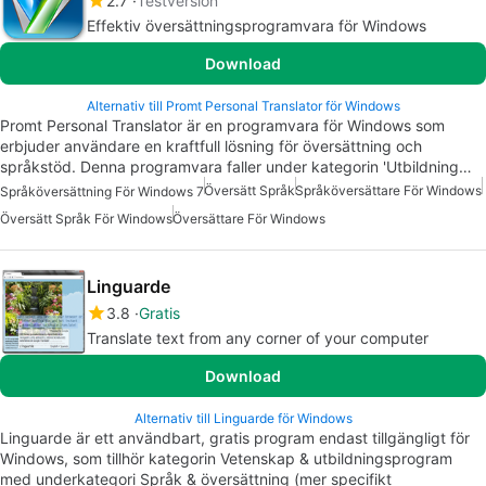
2.7
Testversion
Effektiv översättningsprogramvara för Windows
Download
Alternativ till Promt Personal Translator för Windows
Promt Personal Translator är en programvara för Windows som
erbjuder användare en kraftfull lösning för översättning och
språkstöd. Denna programvara faller under kategorin 'Utbildning…
Översätt Språk
Språköversättare För Windows
Språköversättning För Windows 7
Översätt Språk För Windows
Översättare För Windows
Linguarde
3.8
Gratis
Translate text from any corner of your computer
Download
Alternativ till Linguarde för Windows
Linguarde är ett användbart, gratis program endast tillgängligt för
Windows, som tillhör kategorin Vetenskap & utbildningsprogram
med underkategori Språk & översättning (mer specifikt