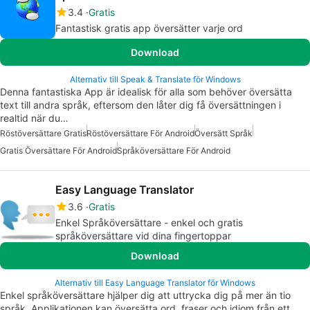
3.4
Gratis
Fantastisk gratis app översätter varje ord
Download
Alternativ till Speak & Translate för Windows
Denna fantastiska App är idealisk för alla som behöver översätta
text till andra språk, eftersom den låter dig få översättningen i
realtid när du…
Röstöversättare Gratis
Röstöversättare För Android
Översätt Språk
Gratis Översättare För Android
Språköversättare För Android
Easy Language Translator
3.6
Gratis
Enkel Språköversättare - enkel och gratis
språköversättare vid dina fingertoppar
Download
Alternativ till Easy Language Translator för Windows
Enkel språköversättare hjälper dig att uttrycka dig på mer än tio
språk. Applikationen kan översätta ord, fraser och idiom från ett