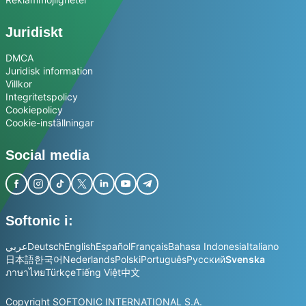
Juridiskt
DMCA
Juridisk information
Villkor
Integritetspolicy
Cookiepolicy
Cookie-inställningar
Social media
Softonic i:
عربي
Deutsch
English
Español
Français
Bahasa Indonesia
Italiano
日本語
한국어
Nederlands
Polski
Português
Русский
Svenska
ภาษาไทย
Türkçe
Tiếng Việt
中文
Copyright SOFTONIC INTERNATIONAL S.A.