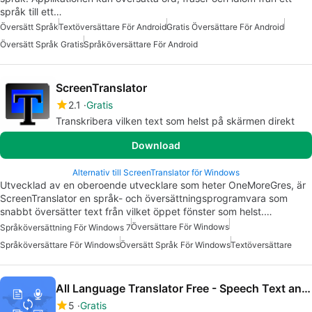
språk till ett…
Översätt Språk
Textöversättare För Android
Gratis Översättare För Android
Översätt Språk Gratis
Språköversättare För Android
ScreenTranslator
2.1
Gratis
Transkribera vilken text som helst på skärmen direkt
Download
Alternativ till ScreenTranslator för Windows
Utvecklad av en oberoende utvecklare som heter OneMoreGres, är
ScreenTranslator en språk- och översättningsprogramvara som
snabbt översätter text från vilket öppet fönster som helst.…
Översättare För Windows
Språköversättning För Windows 7
Språköversättare För Windows
Översätt Språk För Windows
Textöversättare
All Language Translator Free - Speech Text and File Translator
5
Gratis